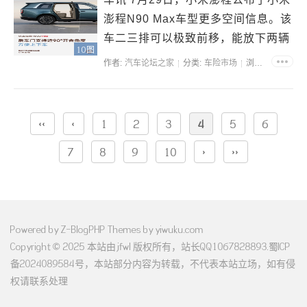
澎程N90 Max车型更多空间信息。该
车二三排可以极致前移，能放下两辆
10图
25英寸公路自行车，并且不用拆装和
作者:
汽车论坛之家
分类:
车险市场
浏览:31230
折叠。此外小米澎程N90 Max后车门
开合角度近90°，方便老人小孩上下
车。据了解，小米澎程将于7月30日
‹‹
‹
1
2
3
4
5
6
晚上7点召...
7
8
9
10
›
››
Powered by
Z-BlogPHP
Themes by
yiwuku.com
Copyright © 2025 本站由 jfwl 版权所有，站长QQ1067828893.
蜀ICP
备2024089584号
，本站部分内容为转载，不代表本站立场，如有侵
权请联系处理