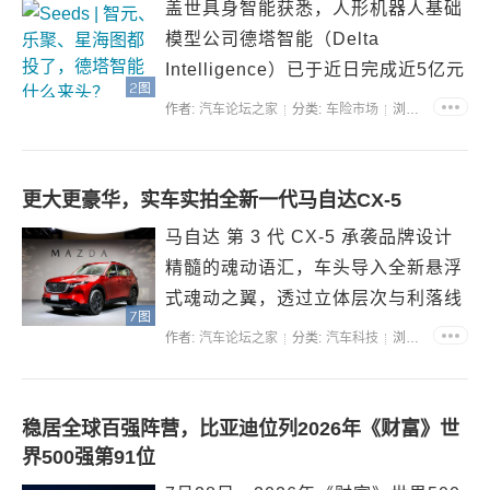
盖世具身智能获悉，人形机器人基础
模型公司德塔智能（Delta
Intelligence）已于近日完成近5亿元
2图
天使++轮融资，本轮融资的投资方包
作者:
汽车论坛之家
分类:
车险市场
浏览:32570
括多家上市公司产业方和头部财务投
资机构。 值得关注的是，这是德塔
智能成立半年内完成的第六轮融资。
更大更豪华，实车实拍全新一代马自达CX-5
该公司其他投资方还...
马自达 第 3 代 CX-5 承袭品牌设计
精髓的魂动语汇，车头导入全新悬浮
式魂动之翼，透过立体层次与利落线
7图
条，形塑鲜明而富现代感的前视造
作者:
汽车论坛之家
分类:
汽车科技
浏览:42234
型；头灯细节巧妙融入象征 CX-5 的
数字「5」徽饰，成为全新 CX-5 专
属的设计识别。 CX-5 车身轮廓...
稳居全球百强阵营，比亚迪位列2026年《财富》世
界500强第91位