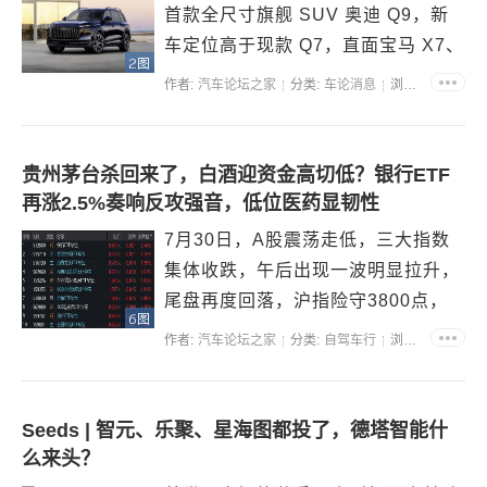
首款全尺寸旗舰 SUV 奥迪 Q9，新
车定位高于现款 Q7，直面宝马 X7、
2图
奔驰 GLS 两大德系传统竞品，计划
作者:
汽车论坛之家
分类:
车论消息
浏览:36158
2027 年初以进口形式引入中国市
场。这款奥迪史上尺寸最大的 SUV
落地，意在完善品牌顶级燃油
贵州茅台杀回来了，白酒迎资金高切低？银行ETF
SUV...
再涨2.5%奏响反攻强音，低位医药显韧性
7月30日，A股震荡走低，三大指数
集体收跌，午后出现一波明显拉升，
尾盘再度回落，沪指险守3800点，
6图
算力硬件继续调整，创业板指跌近
作者:
汽车论坛之家
分类:
自驾车行
浏览:47428
4%。两市全天成交额2.34万亿元，
超3600只个股下跌。 低估价值方向
延续强势，食品饮料、银行、地产、
Seeds | 智元、乐聚、星海图都投了，德塔智能什
农牧渔向上修复。贵州...
么来头？