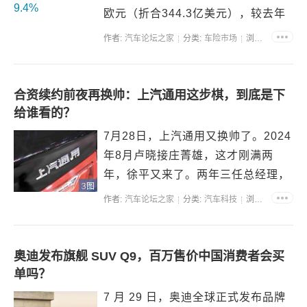
欧元（折合344.3亿美元），较去年
同期276.4亿欧元上涨9.4%，增长动
作者:
汽车论坛之家
分类:
车险市场
浏览:35238
力来源于为合作伙伴日产、三菱代工
生产整车，同时新款Clio车型售价高
于上一代车型。上半年公司实现净利
合资续约前夜再换帅：上汽通用这步棋，到底是下
润7亿欧...
给谁看的？
7月28日，上汽通用又换帅了。2024
年8月卢晓接庄菁雄，这才刚满两
年，徐平又来了。两年三任总经理，
3图
这频率不算低。同时，值得注意的
作者:
汽车论坛之家
分类:
汽车科技
浏览:35354
是，上汽通用那份1997年签的合资
协议，2027年6月就要到期了。离续
约谈判尘埃落定只剩不到一年，股东
奥迪发布旗舰 SUV Q9，百万售价中国消费者会买
双方至今没拿出正式续约文...
单吗？
7 月 29 日，奥迪全球正式发布品牌