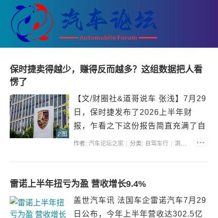
保时捷卖得越少，赚得反而越多？这组数据把人看
愣了
【文/财圈社&道哥说车 张浅】7月29
日，保时捷发布了2026上半年财
报，乍看之下这份报告简直充满了自
2图
相矛盾的荒诞感，全球交付量跌了
作者:
汽车论坛之家
分类:
自驾车行
浏览:33815
16.5%，中国区更是惨烈地砍掉了将
近三分之一，曾经为保时捷撑起销量
半边天的卡宴和Macan集体失速。
雷诺上半年扭亏为盈 营收增长9.4%
除了9...
盖世汽车讯 法国车企雷诺汽车7月29
日公布，今年上半年营收达302.5亿