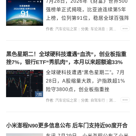
7月28日，2026年《财富》世界500
强榜单正式揭晓，比亚迪连续第5年
上榜，位列第91位，稳居全球百强阵
营，彰显中国制造强劲发展动能。
作者:
汽车论坛之家
分类:
车论消息
浏览:41445
2025年，比亚迪实现全年营收8040
亿元、净利润326亿元；新能源汽车
全年销量达460万辆，蝉联全球新能
黑色星期二！全球硬科技遭遇“血洗”，创业板指重
源...
挫7%，银行ETF“秀肌肉”，本月以来超额逾33%
全球硬科技遭遇“黑色星期二”。7月
28日，A股缩量大跌，沪指跌超1%
险守3800点，创业板指重挫
7图
7.35%。全市场个股跌多涨少，两市
作者:
汽车论坛之家
分类:
自驾车行
浏览:49852
成交额进一步回落至2.03万亿元。
AI硬件大幅下挫，存储占比近半、同
类费率较低*的科创芯片ETF华宝
小米澎程N90更多信息公布 后车门支持近90度开合
（589190）场内...
车讯 7月29日，小米澎程公布了小米