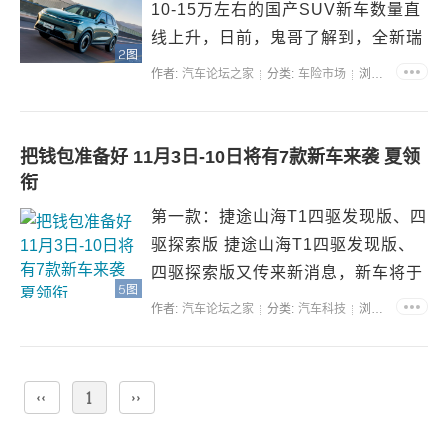
10-15万左右的国产SUV新车数量直
线上升，日前，鬼哥了解到，全新瑞
2图
虎8、吉利星越L等车型都传出新消
作者:
汽车论坛之家
分类:
车险市场
浏览:39793
息，不过，这次，鬼哥想要说的车型
是哈弗H6L，这款新车预计在11月份
之内就会正式上市，而...
把钱包准备好 11月3日-10日将有7款新车来袭 夏领
衔
第一款：捷途山海T1四驱发现版、四
驱探索版 捷途山海T1四驱发现版、
四驱探索版又传来新消息，新车将于
5图
11月3日上市，新车为增配车型，上
作者:
汽车论坛之家
分类:
汽车科技
浏览:39614
市后预计跟哈弗猛龙PHEV同台竞
技。从当前得到的消息看，新车在外
观上变化不大，基本还...
‹‹
1
››