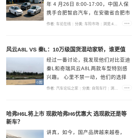
年 4 月26日 8:00-17:00，中国人保
携手合肥智启汽车，在安徽省合肥市
庐阳区阜阳北路与耀远路交口西南...
作者:
车论在线
分类:
车险市场
浏览:45420
风云A8L VS 秦L：10万级国货混动家轿，谁更值
经过一番讨论，我发现他们对比亚迪
秦L和奇瑞风云A8L两款车型特别感
兴趣。 心里不禁一动，他们的选择
6图
眼光确实不错…… 众所周知，十万
作者:
汽车论坛之家
分类:
自驾车行
浏览:34545
级家轿一直是各家车企争夺的焦点，
这一价格区间的用户...
哈弗H6L将上市 现款哈弗H6优惠大 选现款还是等
新车？
讲真，如今，国产品牌越来越卷，