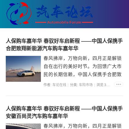
人保购车嘉年华 春驭好车启新程 ——中国人保携手
合肥致翔新能源汽车购车嘉年华
春风拂岸，万物向新，四月正是解锁
自在出行的美好时节。为回馈广大市
民的长期信赖，中国人保携手合肥致
翔新能源汽车强强联合，重磅启幕购
作者:
车论在线
分类:
车险市场
浏览:35911
车嘉年华，以专属福利、优质座驾与
专业保障，打造诚意满满的购车盛
宴，奕派品...
人保购车嘉年华 春驭好车启新程 ——中国人保携手
安徽百尚灵汽车购车嘉年华
春风拂岸，万物向新，四月正是解锁