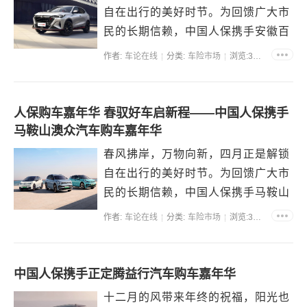
自在出行的美好时节。为回馈广大市
民的长期信赖，中国人保携手安徽百
尚灵汽车强强联合，重磅启幕购车嘉
作者:
车论在线
分类:
车险市场
浏览:35427
年华，以专属福利、优质座驾与专业
保障，打造诚意满满的购车盛宴，长
安品牌热...
人保购车嘉年华 春驭好车启新程——中国人保携手
马鞍山澳众汽车购车嘉年华
春风拂岸，万物向新，四月正是解锁
自在出行的美好时节。为回馈广大市
民的长期信赖，中国人保携手马鞍山
澳众汽车强强联合，重磅启幕购车嘉
作者:
车论在线
分类:
车险市场
浏览:39172
年华，以专属福利、优质座驾与专业
保障，打造诚意满满的购车盛宴，上
海大众品...
中国人保携手正定腾益行汽车购车嘉年华
十二月的风带来年终的祝福，阳光也