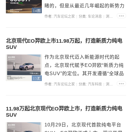
睹的，但是从最近几年崛起的新势力
14图
品牌中来看，零跑无疑也成为了市场
作者:
汽车论坛之家
分类:
车论消息
浏览:35191
上的焦点，就拿9月份来说，零跑品
牌热销6万多台，在销量榜单上已经
连续多个月力压“蔚小理”三个车企，
北京现代EO羿欧上市11.98万起，打造新质力纯电
SUV
而且看上周（10.20-10....
作为北京现代迈入新能源时代的起
点，北京现代赋予EO羿欧“新质力纯
电SUV”的定位。其开发遵循“全球品
13图
质+中国技术”的核心路径，延续全球
作者:
汽车论坛之家
分类:
汽车科技
浏览:37767
品质标准，结合中国用户使用场景进
行本土优化。基于这套造车思路，
EO羿欧为用户提供“安全、驾乘、技
11.98万起北京现代EO羿欧上市，打造新质力纯电
SUV
术、耐久、智能、生活赋...
10月29日，北京现代首款纯电平台