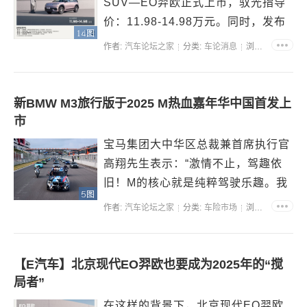
SUV—EO羿欧正式上市，驭光指导
价：11.98-14.98万元。同时，发布
14图
会也公布了EO羿欧“送充电桩”、“送0
作者:
汽车论坛之家
分类:
车论消息
浏览:59636
首付购车”、“送4000元置换补贴”、
“送无限流量”在内的“品质生活好礼”
购车政策。 EO羿欧推出三种...
新BMW M3旅行版于2025 M热血嘉年华中国首发上
市
宝马集团大中华区总裁兼首席执行官
高翔先生表示：“激情不止，驾趣依
旧！M的核心就是纯粹驾驶乐趣。我
5图
们追求的是速度、是精准，致力于为
作者:
汽车论坛之家
分类:
车险市场
浏览:66325
驾驶者带来同级别中最纯粹、最极致
的驾驶乐趣。但M的精髓不止于座
驾，更在于人，正是因为粉丝、车迷
【E汽车】北京现代EO羿欧也要成为2025年的“搅
们的热爱，才有不断进化的M。未...
局者”
在这样的背景下，北京现代EO羿欧