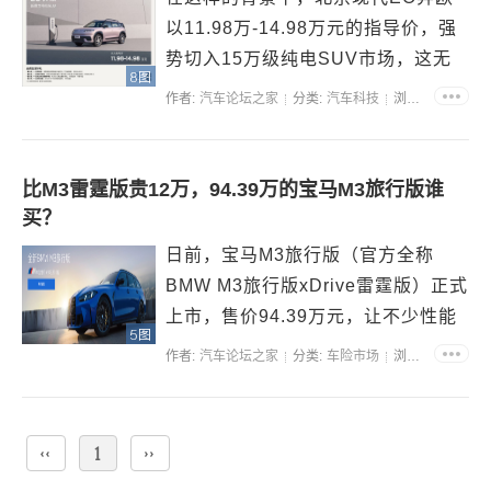
以11.98万-14.98万元的指导价，强
势切入15万级纯电SUV市场，这无
8图
疑是为合资品牌的新能源产品阵容再
作者:
汽车论坛之家
分类:
汽车科技
浏览:38456
添一员悍将，试图成为新能源市场中
新的“搅局者”。 要知道，10-15万元
的价格区间高手如云，自主品牌凭借
比M3雷霆版贵12万，94.39万的宝马M3旅行版谁
高性价...
买？
日前，宝马M3旅行版（官方全称
BMW M3旅行版xDrive雷霆版）正式
上市，售价94.39万元，让不少性能
5图
车爱好者重新关注这个细分市场。
作者:
汽车论坛之家
分类:
车险市场
浏览:32921
先看价格本身，这个官方价比此前网
传的99.1万低了近5万元，不仅降低
了购车门槛，更关键的是它与101.7
‹‹
1
››
万的豪...