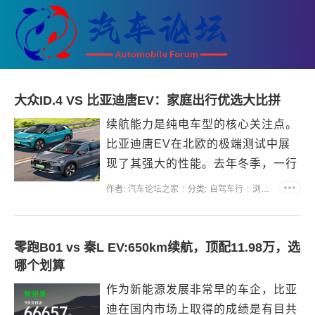
大众ID.4 VS 比亚迪唐EV：家庭出行优选大比拼
续航能力是纯电车型的核心关注点。
比亚迪唐EV在北欧的极端测试中展
现了其强大的性能。去年冬季，一行
人驾驶唐EV在零下数度的挪威自
作者:
汽车论坛之家
分类:
自驾车行
浏览:71811
驾，同行的多款豪华品牌车型因低温
导致续航大幅缩水，而唐EV的实际
续航仅比官方数据低约12%，这一表
零跑B01 vs 秦L EV:650km续航，顶配11.98万，选
现令同行者印象深刻。相比之下...
哪个划算
作为新能源发展非常早的车企，比亚
迪在国内市场上取得的成绩是有目共