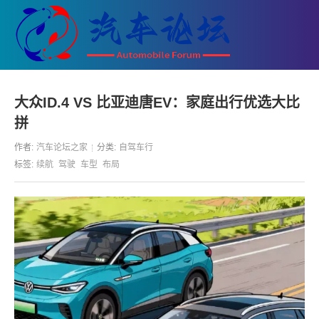
大众ID.4 VS 比亚迪唐EV：家庭出行优选大比
拼
作者:
汽车论坛之家
分类:
自驾车行
标签:
续航
驾驶
车型
布局