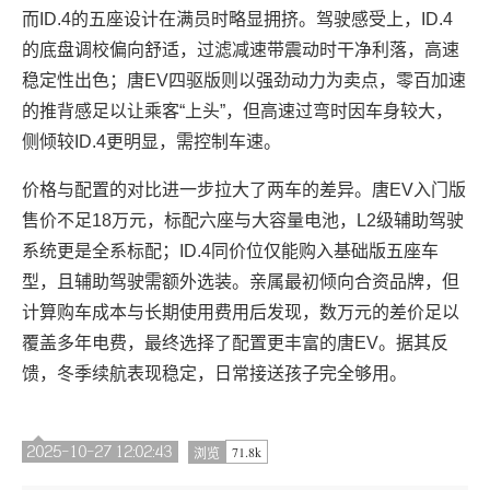
而ID.4的五座设计在满员时略显拥挤。驾驶感受上，ID.4
的底盘调校偏向舒适，过滤减速带震动时干净利落，高速
稳定性出色；唐EV四驱版则以强劲动力为卖点，零百加速
的推背感足以让乘客“上头”，但高速过弯时因车身较大，
侧倾较ID.4更明显，需控制车速。
价格与配置的对比进一步拉大了两车的差异。唐EV入门版
售价不足18万元，标配六座与大容量电池，L2级辅助驾驶
系统更是全系标配；ID.4同价位仅能购入基础版五座车
型，且辅助驾驶需额外选装。亲属最初倾向合资品牌，但
计算购车成本与长期使用费用后发现，数万元的差价足以
覆盖多年电费，最终选择了配置更丰富的唐EV。据其反
馈，冬季续航表现稳定，日常接送孩子完全够用。
2025-10-27 12:02:43
71.8k
浏览