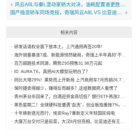
风云A8L与秦L混动家轿大对决，油耗配置谁更胜一筹
国产插混轿车同场竞技，奇瑞风云A8L VS 比亚迪秦L
相关内容
研发话语权全面下放本土，上汽通用再签20年!
海外销量暴涨7成、新能源悄然破局，奇瑞上半年真的“不客气”
百万超跑技术同源，腾势Z9S预售31.98万元起
ID. AURA T6，真把AI大模型玩明白了？
同比大增29%！乘势而上开新局 上汽商用车7月热销26,782辆
保时捷卖得越少，赚得反而越多？这组数据把人看愣了
贵州茅台杀回来了，白酒迎资金高切低？银行ETF再涨2.5%奏响反攻强音，低位医药显韧性
黑色星期二！全球硬科技遭遇“血洗”，创业板指重挫7%，银行ETF“秀肌肉”，本月以来超额逾33%
十年焕新逐光而行，埃安Ray7重新定义年轻国民纯电
大唐万台交付只是前菜，大汉8月份亮相，比亚迪还有王牌！