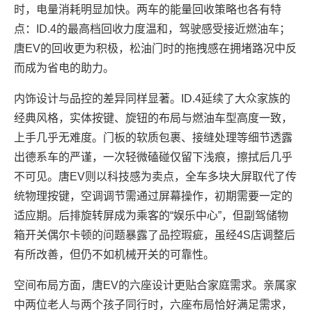
时，电量消耗明显加快。两车的能量回收策略也各有特
点：ID.4的最高档回收力度温和，驾驶感受接近燃油车；
唐EV的回收更为积极，松油门时的拖拽感在拥堵路况中反
而成为省电的助力。
内饰设计与品控的差异同样显著。ID.4延续了大众家族的
经典风格，实体按键、旋钮的布局与燃油车型高度一致，
上手几乎无难度。门板的软质包裹、接缝处理等细节透露
出德系车的严谨，一次轻微磕碰仅留下浅痕，擦拭后几乎
不可见。唐EV则以科技感为卖点，全车多块大屏取代了传
统物理按键，空调调节需通过屏幕操作，初期需要一定的
适应期。后排旋转屏成为乘客的“娱乐中心”，但副驾储物
箱开关偶尔卡顿的问题暴露了品控瑕疵，虽经4S店调整后
有所改善，但仍不如机械开关的可靠性。
空间布局方面，唐EV的六座设计更贴合家庭需求。亲属家
中两位老人与两个孩子同行时，六座布局恰好满足需求，