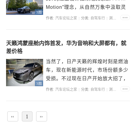
Motion”理念，从自然万象中汲取灵
3图
感，将运动视为创造与表达的核心。
作者:
汽车论坛之家
分类:
自驾车行
浏览:36583
虎款的“虎踞”前脸，齿锋点阵格栅如
盾般坚毅，灵眸LED日行灯气场十
足，晨曦山林环抱式座舱带来静谧意
天籁鸿蒙座舱内饰首发，华为音响和大屏都有，就
境；豹款...
差价格
当然了，日产天籁的辉煌时刻是燃油
车，现在新能源时代，市场份额多少
受损。不过现在日产开始放大招了，
3图
燃油车也要真正的智能化，日产和华
作者:
汽车论坛之家
分类:
自驾车行
浏览:36259
为合作推出了天籁鸿蒙座舱，预计年
底之前上市。 整体来看，新车外观
升级为最新的家族语言，V-Motion黑
‹‹
1
››
色格栅和大灯组...