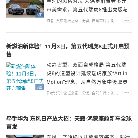
星河的风格对决 为满足消费者多元
审美需求，第五代瑞虎8推出虎版与
5图
豹版双版本，仅在外观与内饰细节上
作者:
汽车论坛之家
分类:
自驾车行
浏览:36108
形成鲜明区隔： 虎版主打硬派风
格：外观以“自然力量美学”为核心，
线条棱角分明，传递出征服路况的硬
新燃油新体验！11月3日，第五代瑞虎8正式开启预
派气场；内饰采用...
售
动静皆型，双面自成格局 第五代瑞
虎8的造型设计延续瑞虎家族“Art in
Motion”理念，从自然万象中汲取灵
3图
感，将运动视为创造与表达的核心。
作者:
汽车论坛之家
分类:
自驾车行
浏览:33806
虎款的“虎踞”前脸，齿锋点阵格栅如
盾般坚毅，灵眸LED日行灯气场十
足，晨曦山林环抱式座舱带来静谧意
牵手华为 东风日产放大招：天籁·鸿蒙座舱新车全球
境；豹款...
首发
东风日产始终以开放包容姿态，践行