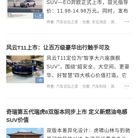
SUV—EO羿欧正式上市，驭光指导
价：11.98-14.98万元。同时，发布
14图
会也公布了EO羿欧“送充电桩”、“送0
作者:
汽车论坛之家
分类:
车论消息
浏览:59636
首付购车”、“送4000元置换补贴”、
“送无限流量”在内的“品质生活好礼”
购车政策。 EO羿欧推出三种...
风云T11上市：让百万级豪华出行触手可及
风云T11定位为“智享大六座旗舰
SUV”，围绕“超安全、大空间、更豪
华、好智慧”四大核心价值打造。它
2图
深度融合多种沉浸式场景，以11大全
作者:
汽车论坛之家
分类:
汽车科技
浏览:62441
系标配展现极致诚意，兑现用户对美
好出行的向往，让百万级豪华出行生
活变得触手可及。 在价格方面，此
奇瑞第五代瑞虎8双版本同步上市 定义新燃油电感
次上市推出4款版型，...
SUV价值
双版本差异化设计：虎啸山林与豹驰