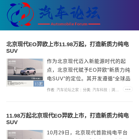
北京现代EO羿欧上市11.98万起，打造新质力纯电
SUV
作为北京现代迈入新能源时代的起
点，北京现代赋予EO羿欧“新质力纯
电SUV”的定位。其开发遵循“全球品
13图
质+中国技术”的核心路径，延续全球
作者:
汽车论坛之家
分类:
汽车科技
浏览:37767
品质标准，结合中国用户使用场景进
行本土优化。基于这套造车思路，
EO羿欧为用户提供“安全、驾乘、技
11.98万起北京现代EO羿欧上市，打造新质力纯电
SUV
术、耐久、智能、生活赋...
10月29日，北京现代首款纯电平台