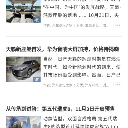
“在中国、为中国”的发展战略，天籁·
鸿蒙座舱的落地…… 10月31日，央
9图
视财经“风云汽车”暨东风日产天籁·鸿
作者:
汽车论坛之家
分类:
车论消息
浏览:64099
蒙座舱全球首发亮相直播活动，于华
为园区圆满举行。活动现场，东风日
产与华为乾崑围绕“燃油车智能化的
天籁新座舱首发，华为音响大屏加持，价格待揭晓
新答案”这一主...
当然，日产天籁的辉煌时期是在燃油
车时代，如今新能源时代的到来，使
其市场份额受到影响。然而，日产已
3图
经开始采取措施，计划推出智能化的
作者:
汽车论坛之家
分类:
汽车科技
浏览:30858
燃油车。日产与华为合作，推出了天
籁鸿蒙座舱，预计将在年底前上市。
整体来看，新车外观采用了最新的家
从传承到进阶！第五代瑞虎8，11月3日开启预售
族设计语言，黑色V-...
动静皆型，双面自成格局 第五代瑞
虎8的造型设计延续瑞虎家族“Art in