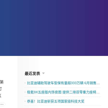
最近发表
第
比亚迪辅助驾驶车型保有量超333万辆 6月销售超17万辆
打
极氪9X五座版内饰官图 提供二排双零重力座椅与双伊姆斯躺椅模式
气
恭喜！比亚迪斩获五项国家级科技大奖