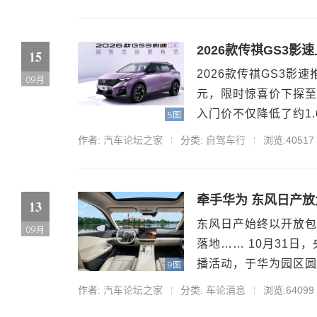
2026款传祺GS3影
15
2026款传祺GS3影
09月
元，限时惊喜价下探至6
入门价不仅降低了约1.
5图
作者:
汽车论坛之家
分类:
自驾车行
浏览:40517
牵手华为 东风日产
13
东风日产始终以开放包
09月
落地…… 10月31日
播活动，于华为园区圆
9图
新答案”这一主...
作者:
汽车论坛之家
分类:
车论消息
浏览:64099