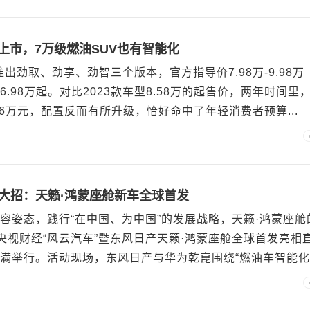
速上市，7万级燃油SUV也有智能化
速推出劲取、劲享、劲智三个版本，官方指导价7.98万-9.98万
.98万起。对比2023款车型8.58万的起售价，两年时间里
6万元，配置反而有所升级，恰好命中了年轻消费者预算...
放大招：天籁·鸿蒙座舱新车全球首发
容姿态，践行“在中国、为中国”的发展战略，天籁·鸿蒙座舱
，央视财经“风云汽车”暨东风日产天籁·鸿蒙座舱全球首发亮相
满举行。活动现场，东风日产与华为乾崑围绕“燃油车智能