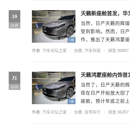
天籁新座舱首发，华
10
当然，日产天籁的辉煌
09月
受到影响。然而，日产
作，推出了天籁鸿蒙座
3图
家族设计语言，黑色V-.
作者:
汽车论坛之家
分类:
汽车科技
浏览:30857
天籁鸿蒙座舱内饰首
31
当然了，日产天籁的辉
08月
现在日产开始放大招了
座舱，预计年底之前上市
3图
色格栅和大灯组...
作者:
汽车论坛之家
分类:
自驾车行
浏览:36257