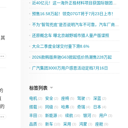
近40亿元！这一海外正极材料项目获国际银团融资支持
预售16.58万起！领克07GT将于7月23日上市！
不为“智驾兜底”是否说明汽车不可靠，汽车厂商应该跟进吗？
还原概念车 曝北京越野城市猎人量产版谍照
，其
大众二季度全球交付量下滑8.6%
2026款韩版奔驰G63掀起低价热潮售228万起
广汽集团3000万用户感恩活动定档7月16日
标签列表
的
直
电机
安全
座椅
驾驶
深蓝
(2)
(2)
(5)
(7)
(2)
化的
搭载
同级
哈弗
奇瑞
日本
(4)
(5)
(3)
(4)
(4)
丰田
新能源
续航
银河
用户
(3)
(4)
(16)
(5)
(3)
品质
新车
采用
鸿蒙
座舱
(5)
(10)
(3)
(3)
(9)