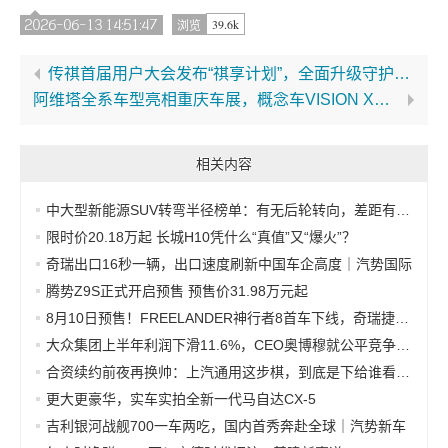
2026-06-13 14:51:47
39.6k
浏览
传祺首届用户大会发布“祺享计划”，全面升级守护家庭美好出行
阿维塔全系车型亮相重庆车展，概念车VISION XPECTRA山城首秀
相关内容
中大型新能源SUV转弯半径榜单：有无后轮转向，差距有多大？
限时价20.18万起 长城H10凭什么“真值”又“爆火”？
奇瑞出口16秒一辆，出口速度刷新中国车企高度｜汽势国际
腾势Z9S正式开启预售 预售价31.98万元起
8月10日预售！FREELANDER神行者8首车下线，奇瑞捷豹路虎全速迈入新能源时代
大众集团上半年利润下滑11.6%，CEO奥博穆就公平竞争表态
合资续约前夜再换帅：上汽通用这步棋，到底是下给谁看的？
更大更豪华，实车实拍全新一代马自达CX-5
吉利银河战舰700一车两吃，国内首秀奔赴全球｜汽势新车