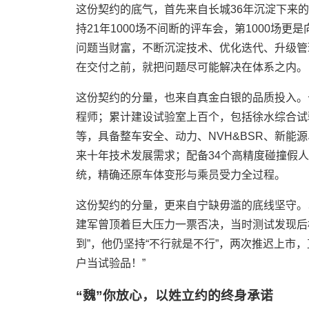
这份契约的底气，首先来自长城36年沉淀下来
持21年1000场不间断的评车会，第1000
问题当财富，不断沉淀技术、优化迭代、升级管
在交付之前，就把问题尽可能解决在体系之内。
这份契约的分量，也来自真金白银的品质投入。长
程师；累计建设试验室上百个，包括徐水综合试
等，具备整车安全、动力、NVH&BSR、新能
来十年技术发展需求；配备34个高精度碰撞假人集
统，精确还原车体变形与乘员受力全过程。
这份契约的分量，更来自宁缺毋滥的底线坚守。
建军曾顶着巨大压力一票否决，当时测试发现后
到”，他仍坚持“不行就是不行”，两次推迟上市
户当试验品！”
“魏”你放心，以姓立约的终身承诺