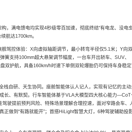
混动架构，满电馈电均实现4秒级零百加速，彻底终结“有电龙、没电虫
续航达1700km。
旗舰驾控体验：X向虚拟轴距调节，最小转弯半径仅5.1米；Y向
弹簧支持100mm超大悬架调节幅度，一台车开出轿车、SUV、
盘双护航，具备160km/h时速下单侧双轮爆胎仍可保持车身稳定
件全栈自研、天生协同。座舱智能体认人记人，实现有记忆的主动
长、有默契。行车智能体基于VLA大模型四大核心能力—CoT
御性驾驶提前预判风险、特殊场景理解合理控速，面对窄路会车、
做到“有路就能开”；首搭HiLight智慧大灯，6种驾驶辅助投