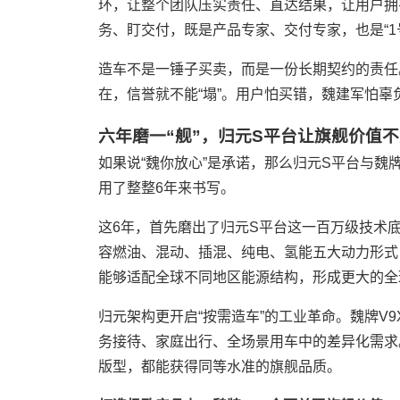
环，让整个团队压实责任、直达结果，让用户拥
务、盯交付，既是产品专家、交付专家，也是“1
造车不是一锤子买卖，而是一份长期契约的责任
在，信誉就不能“塌”。用户怕买错，魏建军怕辜
六年磨一“舰”，归元S平台让旗舰价值
如果说“魏你放心”是承诺，那么归元S平台与魏
用了整整6年来书写。
这6年，首先磨出了归元S平台这一百万级技术
容燃油、混动、插混、纯电、氢能五大动力形式，
能够适配全球不同地区能源结构，形成更大的全
归元架构更开启“按需造车”的工业革命。魏牌V
务接待、家庭出行、全场景用车中的差异化需求。
版型，都能获得同等水准的旗舰品质。