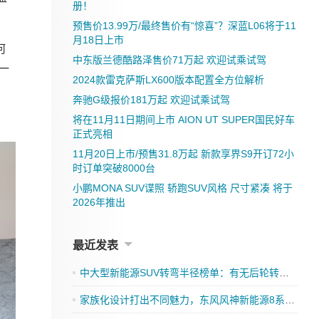
册！
预售价13.99万/最终售价有“惊喜”？深蓝L06将于11
月18日上市
何
中东版兰德酷路泽售价71万起 欢迎试乘试驾
一
2024款雷克萨斯LX600版本配置全方位解析
奔驰G级报价181万起 欢迎试乘试驾
将在11月11日期间上市 AION UT SUPER国民好车
正式亮相
11月20日上市/预售31.8万起 新款享界S9开订72小
时订单突破8000台
小鹏MONA SUV谍照 轿跑SUV风格 尺寸紧凑 将于
2026年推出
最近发表
中大型新能源SUV转弯半径榜单：有无后轮转向，差距有多大？
家族化设计打出不同魅力，东风风神新能源8系双车齐发