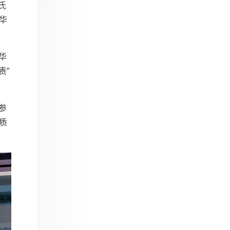
氏
华
华
责”
参
质