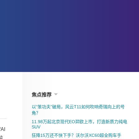
焦点推荐
以“笨功夫”破局，风云T11如何吹响奇瑞向上的号
角？
11.98万起北京现代EO羿欧上市，打造新质力纯电
SUV
AI
狂降15万还不快下手？沃尔沃XC60超全购车手
监