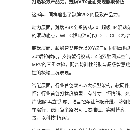
打造极致产品力，魏牌V9X全面兑现旗舰价值
这6年，同样磨出了魏牌V9X的极致产品力。
动力层面，魏牌V9X全系搭载2.0T超级Hi4
的混动痛点，WLTC馈电油耗仅6.3L，CLTC综合
底盘层面，超级智慧底盘以X/Y/Z三向协同重构
20°后轮转向，支持蟹行模式；Z向双腔闭式空气
MPV的三重体验。配合防御性驾驶与超级智慧底
控的极端工况表现。
智能层面，行业首创双VLA大模型架构，软硬
怀；行业首创打扰度模型，有分寸、懂情绪、会成
片破解“黑盒”焦虑、语音控车让驾驶升维、防
车混行、夜间复杂路况可动态推理、实时博弈，真正
景，以科技“指路”。