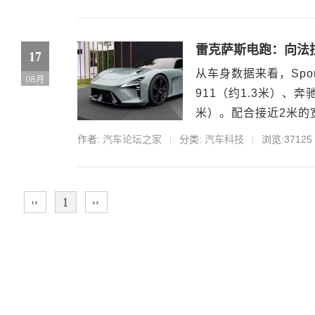
雷克萨斯电跑：向法
17
从车身数据来看，Spor
08月
911（约1.3米）、奔
米）。配合接近2米的
作者:
汽车论坛之家
分类:
汽车科技
浏览:37125
‹‹
1
››