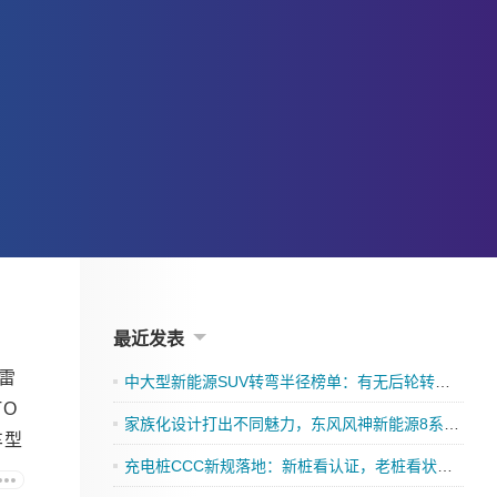
最近发表
、雷
中大型新能源SUV转弯半径榜单：有无后轮转向，差距有多大？
O
家族化设计打出不同魅力，东风风神新能源8系双车齐发
车型
充电桩CCC新规落地：新桩看认证，老桩看状态！