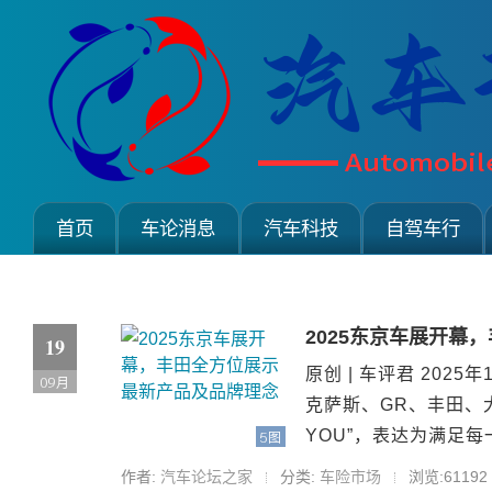
首页
车论消息
汽车科技
自驾车行
2025东京车展开幕
19
原创 | 车评君 202
09月
克萨斯、GR、丰田、
YOU”，表达为满足
5图
和相关...
作者:
汽车论坛之家
分类:
车险市场
浏览:61192