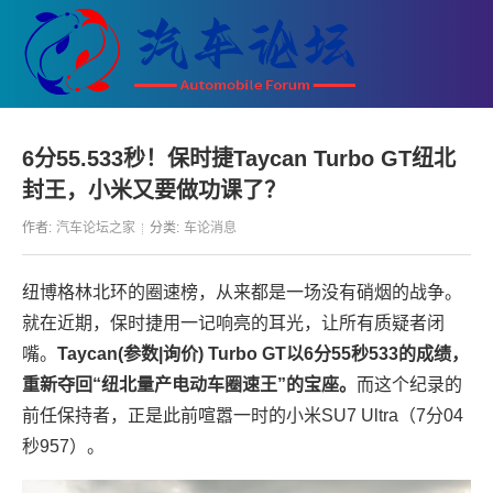
6分55.533秒！保时捷Taycan Turbo GT纽北
封王，小米又要做功课了？
作者:
汽车论坛之家
分类:
车论消息
纽博格林北环的圈速榜，从来都是一场没有硝烟的战争。
就在近期，保时捷用一记响亮的耳光，让所有质疑者闭
嘴。
Taycan(参数|询价) Turbo GT以6分55秒533的成绩，
重新夺回“纽北量产电动车圈速王”的宝座。
而这个纪录的
前任保持者，正是此前喧嚣一时的小米SU7 Ultra（7分04
秒957）。