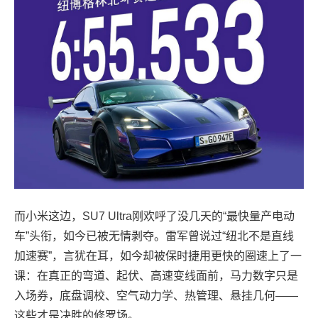
而小米这边，SU7 Ultra刚欢呼了没几天的“最快量产电动
车”头衔，如今已被无情剥夺。雷军曾说过“纽北不是直线
加速赛”，言犹在耳，如今却被保时捷用更快的圈速上了一
课：在真正的弯道、起伏、高速变线面前，马力数字只是
入场券，底盘调校、空气动力学、热管理、悬挂几何——
这些才是决胜的修罗场。