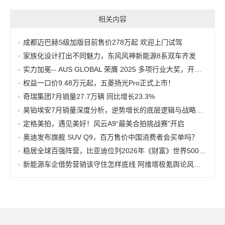
相关内容
成都迈巴赫S级加版目前售价278万起 欢迎上门试驾
家族化设计打出不同魅力，东风风神新能源8系双车齐发
实力加冕-- AUS GLOBAL 荣膺 2025 多项行业大奖，开启 2026 新征程
权益一口价9.48万元起，五菱扬光Pro正式上市！
奇瑞集团7月销量27.7万辆 同比增长23.3%
昊铂埃安7月销量深度分析，逆势增长的底层逻辑与战略转向
定格美拍，遇见美好！风云A9“最美合拍挑战赛”开启
奥迪发布旗舰 SUV Q9，百万售价中国消费者会买单吗？
稳居全球百强阵营，比亚迪位列2026年《财富》世界500强第91位
新能源车企借势营销该守住怎样底线 阿维塔极氪舆论风波引热议