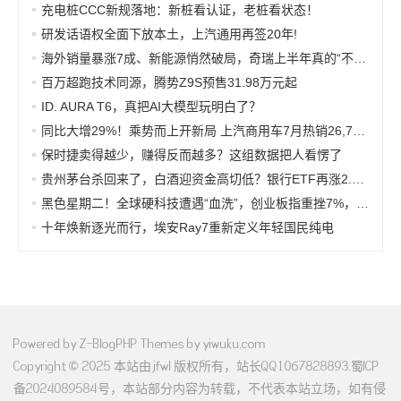
充电桩CCC新规落地：新桩看认证，老桩看状态！
研发话语权全面下放本土，上汽通用再签20年!
海外销量暴涨7成、新能源悄然破局，奇瑞上半年真的“不客气”
百万超跑技术同源，腾势Z9S预售31.98万元起
ID. AURA T6，真把AI大模型玩明白了？
同比大增29%！乘势而上开新局 上汽商用车7月热销26,782辆
保时捷卖得越少，赚得反而越多？这组数据把人看愣了
贵州茅台杀回来了，白酒迎资金高切低？银行ETF再涨2.5%奏响反攻强音，低位医药显韧性
黑色星期二！全球硬科技遭遇“血洗”，创业板指重挫7%，银行ETF“秀肌肉”，本月以来超额逾33%
十年焕新逐光而行，埃安Ray7重新定义年轻国民纯电
Powered by
Z-BlogPHP
Themes by
yiwuku.com
Copyright © 2025 本站由 jfwl 版权所有，站长QQ1067828893.
蜀ICP
备2024089584号
，本站部分内容为转载，不代表本站立场，如有侵